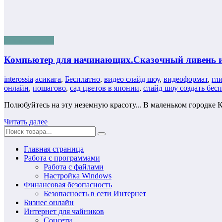
Бизнес онлайн
Компьютер для начинающих.Сказочный ливень и
interossia
асикага
,
Бесплатно
,
видео слайд шоу
,
видеоформат
,
гл
онлайн
,
пошагово
,
сад цветов в японии
,
слайд шоу создать бес
Полюбуйтесь на эту неземную красоту... В маленьком городке 
Читать далее
Главная страница
Работа с программами
Работа с файлами
Настройка Windows
Финансовая безопасность
Безопасность в сети Интернет
Бизнес онлайн
Интернет для чайников
Соцсети