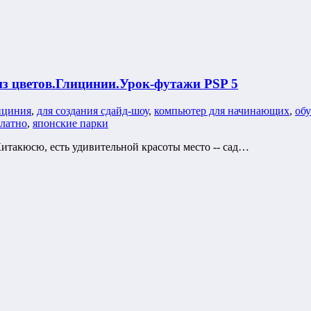
з цветов.Глицинии.Урок-футажи PSP 5
ициния
,
для создания сдайд-шоу
,
компьютер для начинающих
,
обу
платно
,
японские парки
Китакюсю, есть удивительной красоты место -- сад…