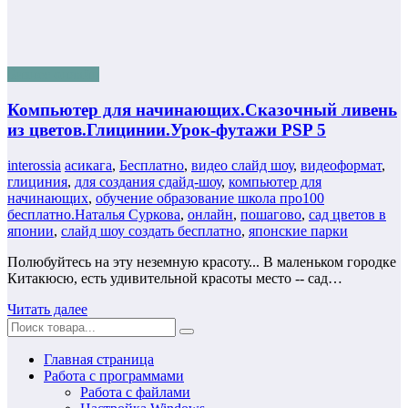
Бизнес онлайн
Компьютер для начинающих.Сказочный ливень
из цветов.Глицинии.Урок-футажи PSP 5
interossia
асикага
,
Бесплатно
,
видео слайд шоу
,
видеоформат
,
глициния
,
для создания сдайд-шоу
,
компьютер для
начинающих
,
обучение образование школа про100
бесплатно.Наталья Суркова
,
онлайн
,
пошагово
,
сад цветов в
японии
,
слайд шоу создать бесплатно
,
японские парки
Полюбуйтесь на эту неземную красоту... В маленьком городке
Китакюсю, есть удивительной красоты место -- сад…
Читать далее
Главная страница
Работа с программами
Работа с файлами