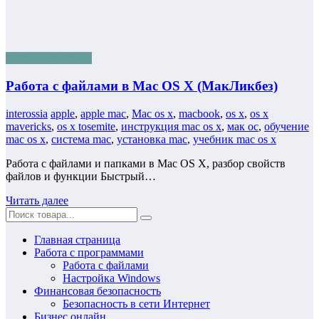
Работа с файлами
Работа с файлами в Mac OS X (МакЛикбез)
interossia
apple
,
apple mac
,
Mac os x
,
macbook
,
os x
,
os x
mavericks
,
os x tosemite
,
инструкция mac os x
,
мак ос
,
обучение
mac os x
,
система mac
,
установка mac
,
учебник mac os x
Работа с файлами и папками в Mac OS X, разбор свойств
файлов и функции Быстрый…
Читать далее
Главная страница
Работа с программами
Работа с файлами
Настройка Windows
Финансовая безопасность
Безопасность в сети Интернет
Бизнес онлайн