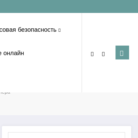
совая безопасность
е онлайн
опера