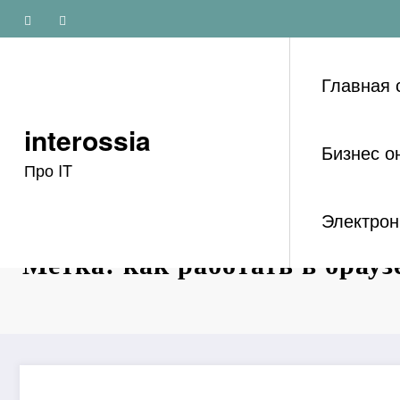
Перейти
к
содержимому
Главная 
interossia
Бизнес о
Про IT
Электрон
Метка: как работать в брауз