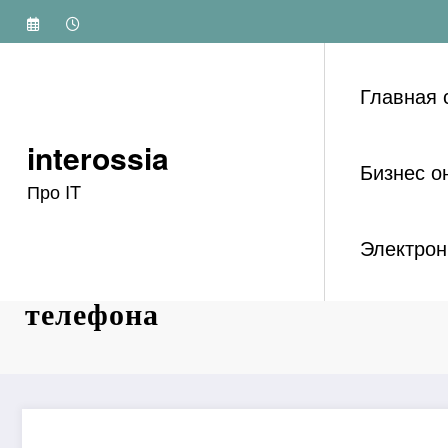
Перейти
к
содержимому
Главная 
interossia
Бизнес о
Про IT
Электрон
Метка: как зарегистрировать
телефона