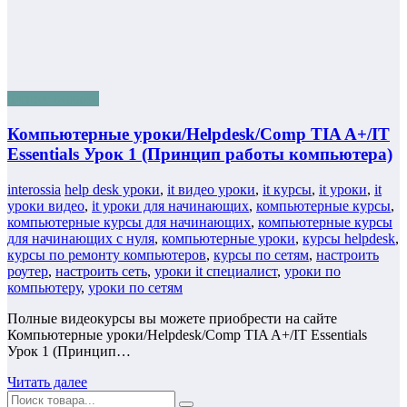
Бизнес онлайн
Компьютерные уроки/Helpdesk/Comp TIA A+/IT
Essentials Урок 1 (Принцип работы компьютера)
interossia
help desk уроки
,
it видео уроки
,
it курсы
,
it уроки
,
it
уроки видео
,
it уроки для начинающих
,
компьютерные курсы
,
компьютерные курсы для начинающих
,
компьютерные курсы
для начинающих с нуля
,
компьютерные уроки
,
курсы helpdesk
,
курсы по ремонту компьютеров
,
курсы по сетям
,
настроить
роутер
,
настроить сеть
,
уроки it специалист
,
уроки по
компьютеру
,
уроки по сетям
Полные видеокурсы вы можете приобрести на сайте
Компьютерные уроки/Helpdesk/Comp TIA A+/IT Essentials
Урок 1 (Принцип…
Читать далее