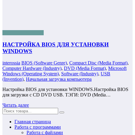
Настройка Windows
НАСТРОЙКА BIOS ДЛЯ УСТАНОВКИ
WINDOWS
interossia
BIOS (Software Genre)
,
Compact Disc (Media Format)
,
Computer Hardware (Industry)
,
DVD (Media Format)
,
Microsoft
Windows (Operating System)
,
Software (Industry)
,
USB
(Invention)
,
Начальная загрузка компьютера
Настройка BIOS для установки WINDOWS.Настройка BIOS
для загрузки с CD DVD USB. ТЭГИ: DVD (Media…
Читать далее
Главная страница
Работа с программами
Работа с файлами