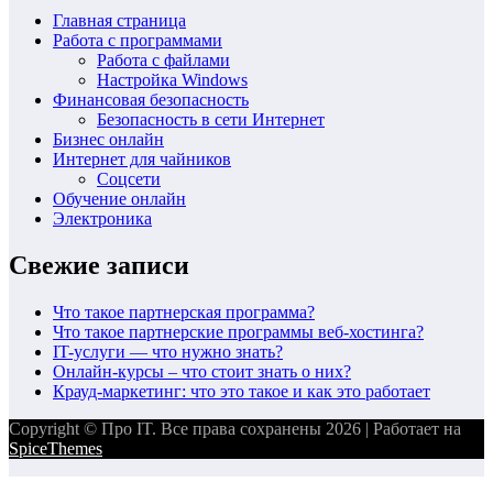
Главная страница
Работа с программами
Работа с файлами
Настройка Windows
Финансовая безопасность
Безопасность в сети Интернет
Бизнес онлайн
Интернет для чайников
Соцсети
Обучение онлайн
Электроника
Свежие записи
Что такое партнерская программа?
Что такое партнерские программы веб-хостинга?
IT-услуги — что нужно знать?
Онлайн-курсы – что стоит знать о них?
Крауд-маркетинг: что это такое и как это работает
Copyright © Про IT. Все права сохранены 2026 | Работает на
SpiceThemes