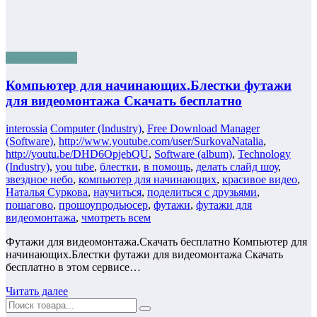
Бизнес онлайн
Компьютер для начинающих.Блестки футажи
для видеомонтажа Скачать бесплатно
interossia
Computer (Industry)
,
Free Download Manager
(Software)
,
http://www.youtube.com/user/SurkovaNatalia
,
http://youtu.be/DHD6OpjebQU
,
Software (album)
,
Technology
(Industry)
,
you tube
,
блестки
,
в помощь
,
делать слайд шоу
,
звездное небо
,
компьютер для начинающих
,
красивое видео
,
Наталья Суркова
,
научиться
,
поделиться с друзьями
,
пошагово
,
прошоупродьюсер
,
футажи
,
футажи для
видеомонтажа
,
чмотреть всем
Футажи для видеомонтажа.Скачать бесплатно Компьютер для
начинающих.Блестки футажи для видеомонтажа Скачать
бесплатно в этом сервисе…
Читать далее