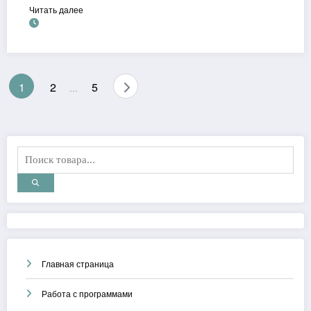
Читать далее
Пагинация
1
2
5
…
записей
Главная страница
Работа с программами