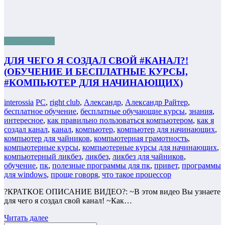
Бизнес онлайн
ДЛЯ ЧЕГО Я СОЗДАЛ СВОЙ #КАНАЛ?!
(ОБУЧЕНИЕ И БЕСПЛАТНЫЕ КУРСЫ,
#КОМПЬЮТЕР ДЛЯ НАЧИНАЮЩИХ)
interossia
PC
,
right club
,
Александр
,
Александр Райтер
,
бесплатное обучение
,
бесплатные обучающие курсы
,
знания
,
интересное
,
как правильно пользоваться компьютером
,
как я
создал канал
,
канал
,
компьютер
,
компьютер для начинающих
,
компьютер для чайников
,
компьютерная грамотность
,
компьютерные курсы
,
компьютерные курсы для начинающих
,
компьютерный ликбез
,
ликбез
,
ликбез для чайников
,
обучение
,
пк
,
полезные программы для пк
,
привет
,
программы
для windows
,
проще говоря
,
что такое процессор
?КРАТКОЕ ОПИСАНИЕ ВИДЕО?: ~В этом видео Вы узнаете
для чего я создал свой канал! ~Как…
Читать далее