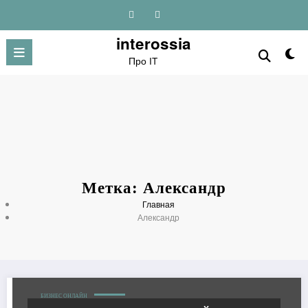
Перейти
к
содержимому
interossia
Про IT
Метка: Александр
Главная
Александр
БИЗНЕС ОНЛАЙН