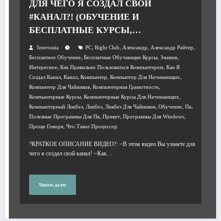
ДЛЯ ЧЕГО Я СОЗДАЛ СВОЙ
#КАНАЛ?! (ОБУЧЕНИЕ И
БЕСПЛАТНЫЕ КУРСЫ,
#КОМПЬЮТЕР ДЛЯ НАЧИНАЮЩИХ)
,
,
,
,
Interossia
PC
Right Club
Александр
Александр Райтер
,
,
,
Бесплатное Обучение
Бесплатные Обучающие Курсы
Знания
,
,
Интересное
Как Правильно Пользоваться Компьютером
Как Я
,
,
,
,
Создал Канал
Канал
Компьютер
Компьютер Для Начинающих
,
,
Компьютер Для Чайников
Компьютерная Грамотность
,
,
Компьютерные Курсы
Компьютерные Курсы Для Начинающих
,
,
,
,
,
Компьютерный Ликбез
Ликбез
Ликбез Для Чайников
Обучение
Пк
,
,
,
Полезные Программы Для Пк
Привет
Программы Для Windows
,
Проще Говоря
Что Такое Процессор
?КРАТКОЕ ОПИСАНИЕ ВИДЕО?: ~В этом видео Вы узнаете для
чего я создал свой канал! ~Как…
Читать далее