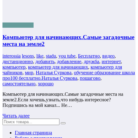
Бизнес онлайн
Компьютер для начинающих.Самые загадочные
места на земле2
interossia
lesons
,
like
,
stadu
,
you tube
,
Бесплатно
,
видео
,
дистанционно
,
добавить
,
добавление
,
дружба
,
интернет
,
компьютер
,
компьютер для начинающих
,
компьютер для
чайников
,
мир
,
Наталья Суркова
,
обучение образование школа
про100 бесплатно.Наталья Суркова
,
пошагово
,
самостоятельно
,
хорошо
Компьютер для начинающих.Самые загадочные места на
земле2.Если хочешь,узнать,что нибудь интересное?
Подпишись на мой канал... Не…
Читать далее
Главная страница