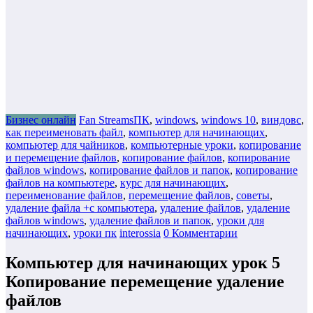
Бизнес онлайн
Fan StreamsПК
,
windows
,
windows 10
,
виндовс
,
как переименовать файл
,
компьютер для начинающих
,
компьютер для чайников
,
компьютерные уроки
,
копирование
и перемещение файлов
,
копирование файлов
,
копирование
файлов windows
,
копирование файлов и папок
,
копирование
файлов на компьютере
,
курс для начинающих
,
переименование файлов
,
перемещение файлов
,
советы
,
удаление файла +с компьютера
,
удаление файлов
,
удаление
файлов windows
,
удаление файлов и папок
,
уроки для
начинающих
,
уроки пк
interossia
0 Комментарии
Компьютер для начинающих урок 5
Копирование перемещение удаление
файлов