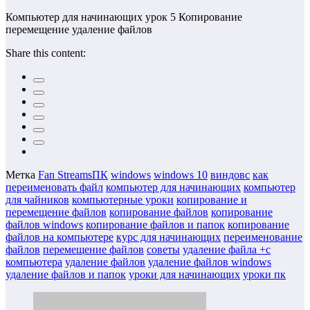
Компьютер для начинающих урок 5 Копирование
перемещение удаление файлов
Share this content:
Метка
Fan StreamsПК
windows
windows 10
виндовс
как
переименовать файл
компьютер для начинающих
компьютер
для чайников
компьютерные уроки
копирование и
перемещение файлов
копирование файлов
копирование
файлов windows
копирование файлов и папок
копирование
файлов на компьютере
курс для начинающих
переименование
файлов
перемещение файлов
советы
удаление файла +с
компьютера
удаление файлов
удаление файлов windows
удаление файлов и папок
уроки для начинающих
уроки пк