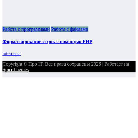
Работа с программами
Работа с файлами
Форматирование строк с помощью PHP
interossia
Copyright © Про IT. Все права сохранены 2026 | Работает на
SpiceThemes