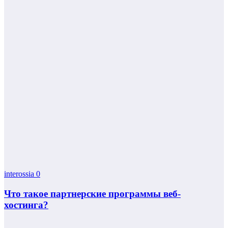
interossia
0
Что такое партнерские программы веб-
хостинга?