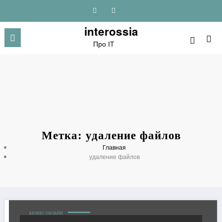
Перейти
к
содержимому
interossia
Про IT
Метка: удаление файлов
Главная
удаление файлов
БИЗНЕС ОНЛАЙН