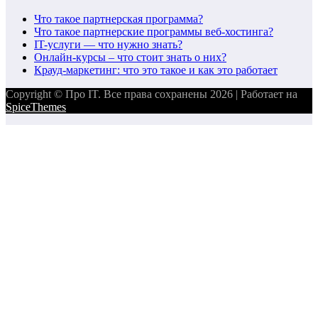
Что такое партнерская программа?
Что такое партнерские программы веб-хостинга?
IT-услуги — что нужно знать?
Онлайн-курсы – что стоит знать о них?
Крауд-маркетинг: что это такое и как это работает
Copyright © Про IT. Все права сохранены 2026 | Работает на
SpiceThemes