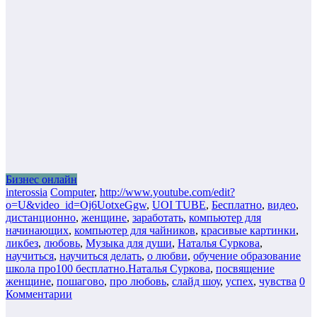
Бизнес онлайн
interossia
Computer
,
http://www.youtube.com/edit?
o=U&video_id=Oj6UotxeGgw
,
UOI TUBE
,
Бесплатно
,
видео
,
дистанционно
,
женщине
,
заработать
,
компьютер для
начинающих
,
компьютер для чайников
,
красивые картинки
,
ликбез
,
любовь
,
Музыка для души
,
Наталья Суркова
,
научиться
,
научиться делать
,
о любви
,
обучение образование
школа про100 бесплатно.Наталья Суркова
,
посвящение
женщине
,
пошагово
,
про любовь
,
слайд шоу
,
успех
,
чувства
0
Комментарии