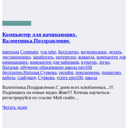
Бизнес онлайн
Компьютер для начинающих.
Валентинка.Поздравление.
interossia
Computer
,
you tube
,
Бесплатно
,
видеоролики
,
делать
,
дистанционно
,
заработать
,
интересно
,
команда
,
компьютер для
начинающих
,
компьютер для чайников
,
куратор
,
легко
,
Наталья
,
обучение образование школа про100
бесплатно.Наталья Суркова
,
онлайн
,
пенсионеры
,
пошагово
,
работа
,
слайдшоу
,
Суркова
,
успех про100
,
школа
Валентинка.Поздравление.С днем всех влюбленных...!!!
Подпишись на новые видео Жми!!! Хочешь научиться-
регистрируйся по ссылке Мой скайп…
Читать далее