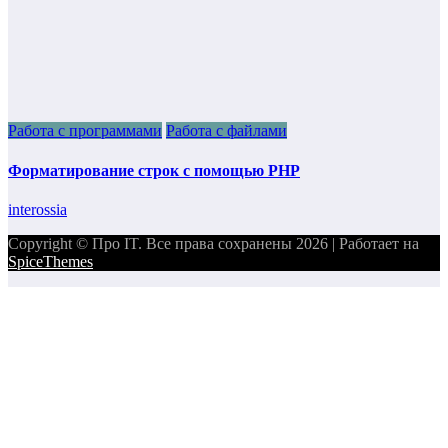
Работа с программами
Работа с файлами
Форматирование строк с помощью PHP
interossia
Copyright © Про IT. Все права сохранены 2026 | Работает на
SpiceThemes