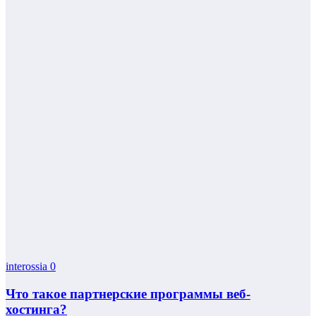
interossia
0
Что такое партнерские программы веб-
хостинга?