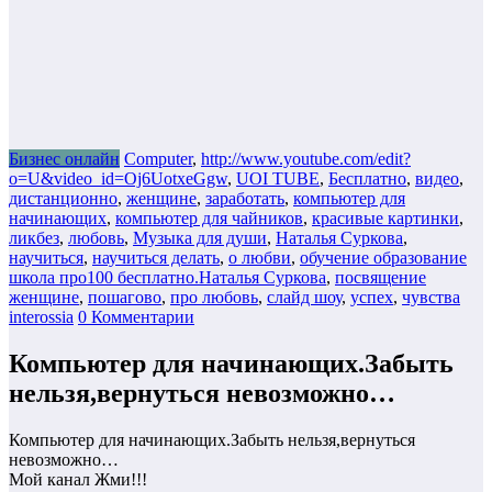
Бизнес онлайн
Computer
,
http://www.youtube.com/edit?
o=U&video_id=Oj6UotxeGgw
,
UOI TUBE
,
Бесплатно
,
видео
,
дистанционно
,
женщине
,
заработать
,
компьютер для
начинающих
,
компьютер для чайников
,
красивые картинки
,
ликбез
,
любовь
,
Музыка для души
,
Наталья Суркова
,
научиться
,
научиться делать
,
о любви
,
обучение образование
школа про100 бесплатно.Наталья Суркова
,
посвящение
женщине
,
пошагово
,
про любовь
,
слайд шоу
,
успех
,
чувства
interossia
0 Комментарии
Компьютер для начинающих.Забыть
нельзя,вернуться невозможно…
Компьютер для начинающих.Забыть нельзя,вернуться
невозможно…
Мой канал Жми!!!