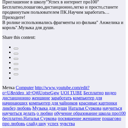
Приглашение в школу"Успех в интернет про100"
Бесплатно,пошагово,дистанционно,легко и просто,станете
продвинутым пользователем ПК.Научим заработать…
Приходите!
В ролике использовались фрагменты из фильма" Анжелика и
король".Музыка для души.
Share this content:
Метка
Computer
http://www.youtube.com/edit?
o=U&video_id=Oj6UotxeGgw
UOI TUBE
Бесплатно
видео
дистанционно
женщине
заработать
компьютер для
начинающих
компьютер для чайников
красивые картинки
ликбез
любовь
Музыка для души
Наталья Суркова
научиться
научиться делать
о любви
обучение образование школа про100
бесплатно.Наталья Суркова
посвящение женщине
пошагово
про любовь
слайд шоу
успех
чувства