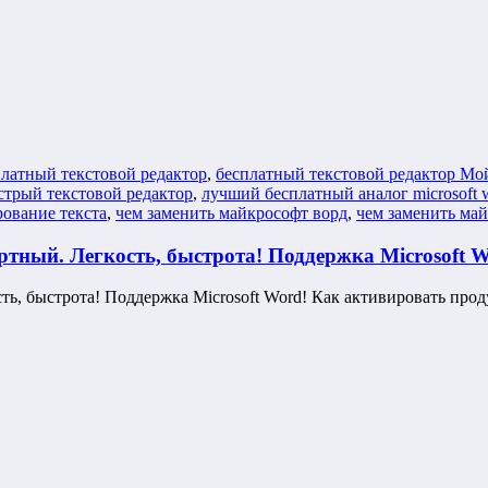
платный текстовой редактор
,
бесплатный текстовой редактор М
стрый текстовой редактор
,
лучший бесплатный аналог microsoft 
ование текста
,
чем заменить майкрософт ворд
,
чем заменить ма
тный. Легкость, быстрота! Поддержка Microsoft W
сть, быстрота! Поддержка Microsoft Word! Как активировать п