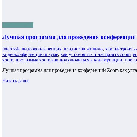
Бизнес онлайн
Лучшая программа для проведения конференций 
interossia
видеоконференция
,
владислав живило
,
как настроить
видеоконференцию в зуме
,
как установить и настроить zoom
,
к
zoom
,
программа zoom как подключиться к конференции
,
прогр
Лучшая программа для проведения конференций Zoom как уста
Читать далее