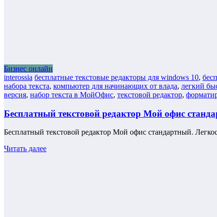
Бизнес онлайн
interossia
бесплатные текстовые редакторы для windows 10
,
бес
набора текста
,
компьютер для начинающих от влада
,
легкий бы
версия
,
набор текста в МойОфис
,
текстовой редактор
,
форматир
Бесплатный текстовой редактор Мой офис стандар
Бесплатный текстовой редактор Мой офис стандартный. Легко
Читать далее