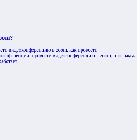
Zoom?
ести видеоконференцию в zoom
,
как провести
оконференций
,
провести видеоконференцию в zoom
,
программа
работает
…