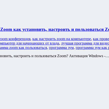
Zoom как установить, настроить и пользоваться 
 zoom конференция
,
как настроить zoom на компьютере
,
как пров
омпьютер для начинающих от влада
,
лучшая программа для виде
амма zoom как пользоваться
,
программа зум
,
программа зум как 
новить, настроить и пользоваться Zoom? Активация Windows -