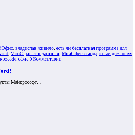
ойОфис
,
владислав живило
,
есть ли бесплатная программа для
word
,
МойОфис стандартный
,
МойОфис стандартный домашняя
йкрософт офис
0 Комментарии
ord!
родукты Майкрософт…