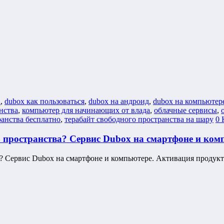
d
,
dubox как пользоваться
,
dubox на андроид
,
dubox на компьютер
нства
,
компьютер для начинающих от влада
,
облачные сервисы
,
ранства бесплатно
,
терабайт свободного пространства на шару
0 
о пространства? Сервис Dubox на смартфоне и ком
ва? Сервис Dubox на смартфоне и компьютере. Активация проду