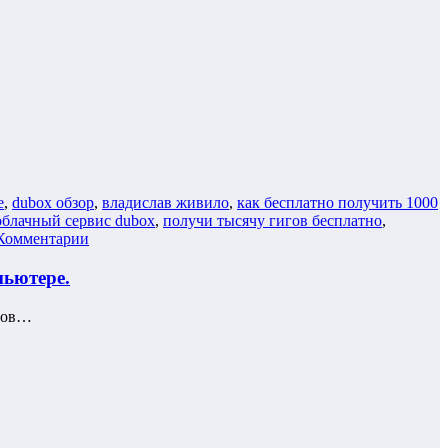
е
,
dubox обзор
,
владислав живило
,
как бесплатно получить 1000
облачный сервис dubox
,
получи тысячу гигов бесплатно
,
Комментарии
пьютере.
ктов…