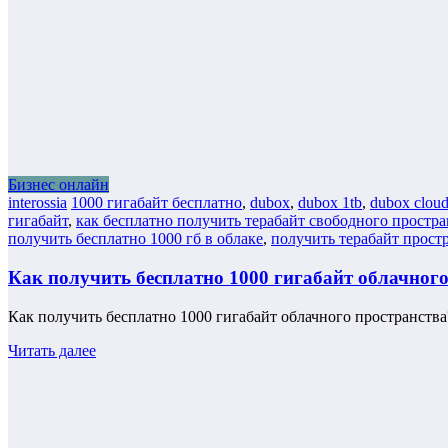
Бизнес онлайн
interossia
1000 гигабайт бесплатно
,
dubox
,
dubox 1tb
,
dubox clou
гигабайт
,
как бесплатно получить терабайт свободного простра
получить бесплатно 1000 гб в облаке
,
получить терабайт прост
Как получить бесплатно 1000 гигабайт облачног
Как получить бесплатно 1000 гигабайт облачного пространст
Читать далее