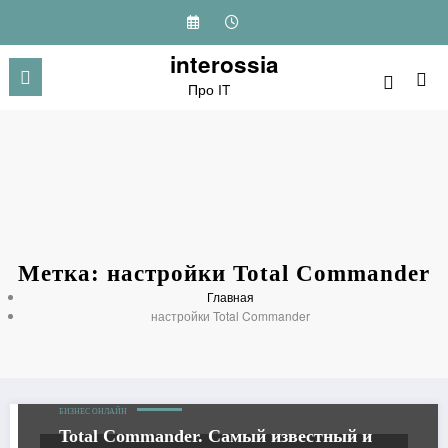
Перейти
к
содержимому
interossia
Про IT
Метка: настройки Total Commander
Главная
настройки Total Commander
БИЗНЕС ОНЛАЙН
Total Commander. Самый известный и