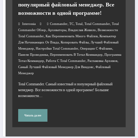
популярный файловый менеджер. Все
возможности в одной программе!
,
,
,
,
Interossia
Commander
TC
Total
Total Commander
Total
,
,
,
Commander Обзор
Архиваторы
Владислав Живило
Возможности
,
,
Total Commander
Как Переименовать Много Файлов
Компьютер
,
,
Для Начинающих От Влада
Копировать Файлы
Лучший Файловый
,
,
,
Менеджер
Настройки Total Commander
Операции С Файлами
,
,
Панели Проводника
Переименовать В Тотал Коммандер
Программа
,
,
,
Тотал Коммандер
Работа С Total Commander
Распаковка Архивов
,
Самый Лучший Файловый Менеджер Для Виндовс
Файловый
Менеджер
Total Commander. Самый известный и популярный файловый
менеджер. Все возможности в одной программе! Большие
возможности…
Читать далее