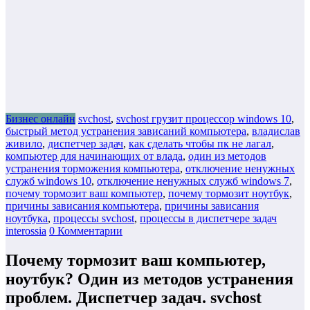
Бизнес онлайн
svchost
,
svchost грузит процессор windows 10
,
быстрый метод устранения зависаний компьютера
,
владислав
живило
,
диспетчер задач
,
как сделать чтобы пк не лагал
,
компьютер для начинающих от влада
,
один из методов
устранения торможения компьютера
,
отключение ненужных
служб windows 10
,
отключение ненужных служб windows 7
,
почему тормозит ваш компьютер
,
почему тормозит ноутбук
,
причины зависания компьютера
,
причины зависания
ноутбука
,
процессы svchost
,
процессы в диспетчере задач
interossia
0 Комментарии
Почему тормозит ваш компьютер,
ноутбук? Один из методов устранения
проблем. Диспетчер задач. svchost