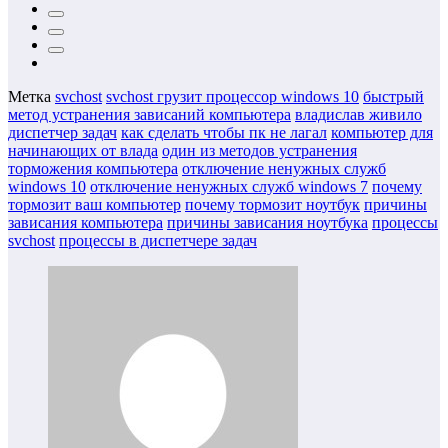
Метка
svchost
svchost грузит процессор windows 10
быстрый
метод устранения зависаний компьютера
владислав живило
диспетчер задач
как сделать чтобы пк не лагал
компьютер для
начинающих от влада
один из методов устранения
торможения компьютера
отключение ненужных служб
windows 10
отключение ненужных служб windows 7
почему
тормозит ваш компьютер
почему тормозит ноутбук
причины
зависания компьютера
причины зависания ноутбука
процессы
svchost
процессы в диспетчере задач