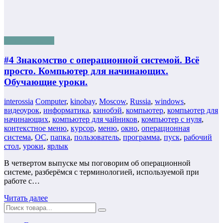
Бизнес онлайн
#4 Знакомство с операционной системой. Всё
просто. Компьютер для начинающих.
Обучающие уроки.
interossia
Computer
,
kinobay
,
Moscow
,
Russia
,
windows
,
видеоурок
,
информатика
,
кинобэй
,
компьютер
,
компьютер для
начинающих
,
компьютер для чайников
,
компьютер с нуля
,
контекстное меню
,
курсор
,
меню
,
окно
,
операционная
система
,
ОС
,
папка
,
пользователь
,
программа
,
пуск
,
рабочий
стол
,
уроки
,
ярлык
В четвертом выпуске мы поговорим об операционной
системе, разберёмся с терминологией, используемой при
работе с…
Читать далее