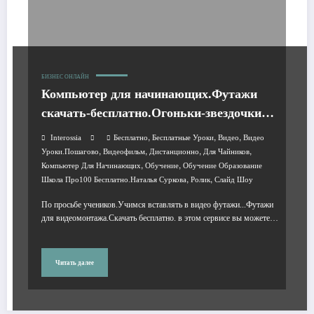
БИЗНЕС ОНЛАЙН
Компьютер для начинающих.Футажи
скачать-бесплатно.Огоньки-звездочки…
,
,
,
Interossia
Бесплатно
Бесплатные Уроки
Видео
Видео
,
,
,
,
Уроки.пошагово
Видеофильм
Дистанционно
Для Чайников
,
,
Компьютер Для Начинающих
Обучение
Обучение Образование
,
,
Школа Про100 Бесплатно.Наталья Суркова
Ролик
Слайд Шоу
По просьбе учеников.Учимся вставлять в видео футажи...Футажи
для видеомонтажа.Скачать бесплатно. в этом сервисе вы можете…
Читать далее