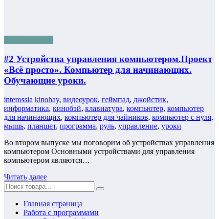
Бизнес онлайн
#2 Устройства управления компьютером.Проект
«Всё просто». Компьютер для начинающих.
Обучающие уроки.
interossia
kinobay
,
видеоурок
,
геймпад
,
джойстик
,
информатика
,
кинобэй
,
клавиатура
,
компьютер
,
компьютер
для начинающих
,
компьютер для чайников
,
компьютер с нуля
,
мышь
,
планшет
,
программа
,
руль
,
управление
,
уроки
Во втором выпуске мы поговорим об устройствах управления
компьютером Основными устройствами для управления
компьютером являются…
Читать далее
Главная страница
Работа с программами