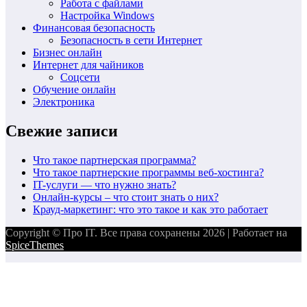
Работа с файлами
Настройка Windows
Финансовая безопасность
Безопасность в сети Интернет
Бизнес онлайн
Интернет для чайников
Соцсети
Обучение онлайн
Электроника
Свежие записи
Что такое партнерская программа?
Что такое партнерские программы веб-хостинга?
IT-услуги — что нужно знать?
Онлайн-курсы – что стоит знать о них?
Крауд-маркетинг: что это такое и как это работает
Copyright © Про IT. Все права сохранены 2026 | Работает на
SpiceThemes