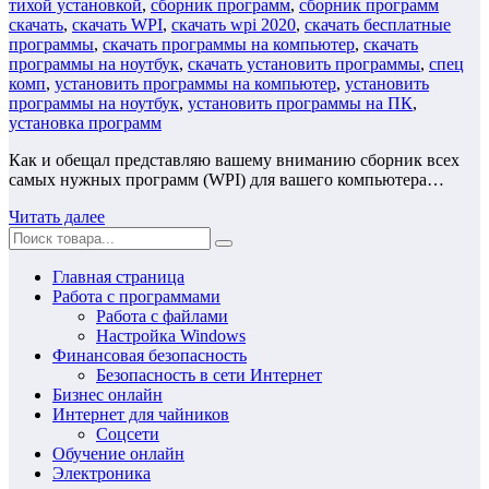
тихой установкой
,
сборник программ
,
сборник программ
скачать
,
скачать WPI
,
скачать wpi 2020
,
скачать бесплатные
программы
,
скачать программы на компьютер
,
скачать
программы на ноутбук
,
скачать установить программы
,
спец
комп
,
установить программы на компьютер
,
установить
программы на ноутбук
,
установить программы на ПК
,
установка программ
Как и обещал представляю вашему вниманию сборник всех
самых нужных программ (WPI) для вашего компьютера…
Читать далее
Главная страница
Работа с программами
Работа с файлами
Настройка Windows
Финансовая безопасность
Безопасность в сети Интернет
Бизнес онлайн
Интернет для чайников
Соцсети
Обучение онлайн
Электроника