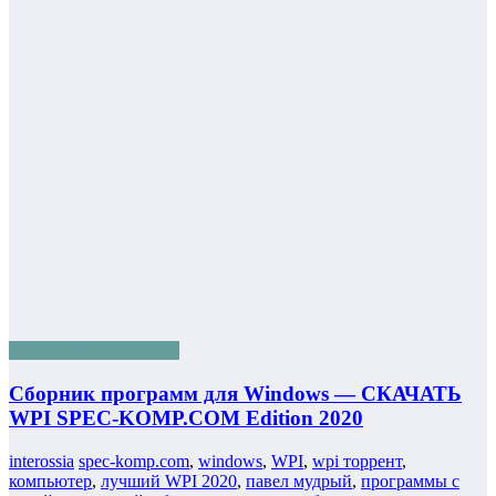
Работа с программами
Сборник программ для Windows — СКАЧАТЬ
WPI SPEC-KOMP.COM Edition 2020
interossia
spec-komp.com
,
windows
,
WPI
,
wpi торрент
,
компьютер
,
лучший WPI 2020
,
павел мудрый
,
программы с