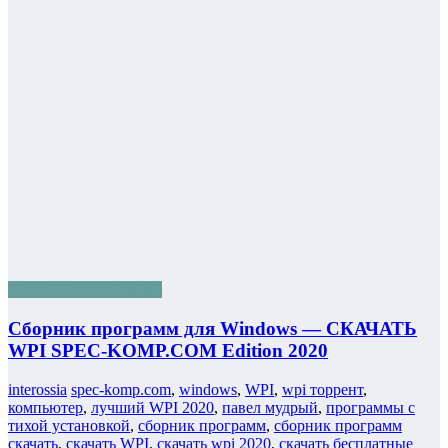
Работа с программами
Сборник программ для Windows — СКАЧАТЬ
WPI SPEC-KOMP.COM Edition 2020
interossia
spec-komp.com
,
windows
,
WPI
,
wpi торрент
,
компьютер
,
лучший WPI 2020
,
павел мудрый
,
программы с
тихой установкой
,
сборник программ
,
сборник программ
скачать
,
скачать WPI
,
скачать wpi 2020
,
скачать бесплатные