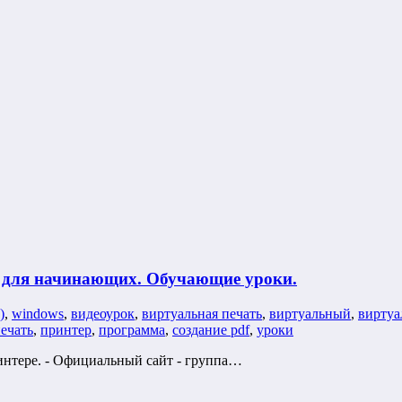
р для начинающих. Обучающие уроки.
)
,
windows
,
видеоурок
,
виртуальная печать
,
виртуальный
,
виртуа
ечать
,
принтер
,
программа
,
создание pdf
,
уроки
интере. - Официальный сайт - группа…