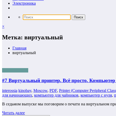
Электроника
×
Метка: виртуальный
Главная
виртуальный
Бизнес онлайн
#7 Виртуальный принтер. Всё просто. Компьюте
interossia
kinobay
,
Moscow
,
PDF
,
Printer (Computer Peripheral Class
для начинающих
,
компьютер для чайников
,
компьютер с нуля
,
п
В седьмом выпуске мы поговорим о печати на виртуальном пр
Читать далее