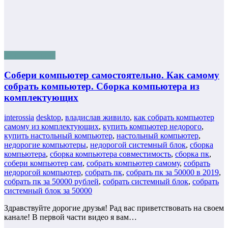
Бизнес онлайн
Собери компьютер самостоятельно. Как самому
собрать компьютер. Сборка компьютера из
комплектующих
interossia
desktop
,
владислав живило
,
как собрать компьютер
самому из комплектующих
,
купить компьютер недорого
,
купить настольный компьютер
,
настольный компьютер
,
недорогие компьютеры
,
недорогой системный блок
,
сборка
компьютера
,
сборка компьютера совместимость
,
сборка пк
,
собери компьютер сам
,
собрать компьютер самому
,
собрать
недорогой компьютер
,
собрать пк
,
собрать пк за 50000 в 2019
,
собрать пк за 50000 рублей
,
собрать системный блок
,
собрать
системный блок за 50000
Здравствуйте дорогие друзья! Рад вас приветствовать на своем
канале! В первой части видео я вам…