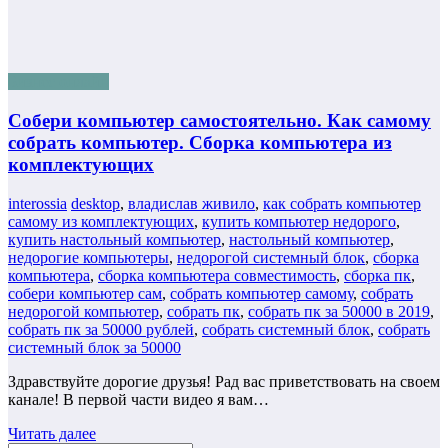
Бизнес онлайн
Собери компьютер самостоятельно. Как самому
собрать компьютер. Сборка компьютера из
комплектующих
interossia
desktop
,
владислав живило
,
как собрать компьютер
самому из комплектующих
,
купить компьютер недорого
,
купить настольный компьютер
,
настольный компьютер
,
недорогие компьютеры
,
недорогой системный блок
,
сборка
компьютера
,
сборка компьютера совместимость
,
сборка пк
,
собери компьютер сам
,
собрать компьютер самому
,
собрать
недорогой компьютер
,
собрать пк
,
собрать пк за 50000 в 2019
,
собрать пк за 50000 рублей
,
собрать системный блок
,
собрать
системный блок за 50000
Здравствуйте дорогие друзья! Рад вас приветствовать на своем
канале! В первой части видео я вам…
Читать далее