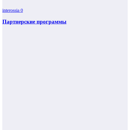
interossia
0
Партнерские программы