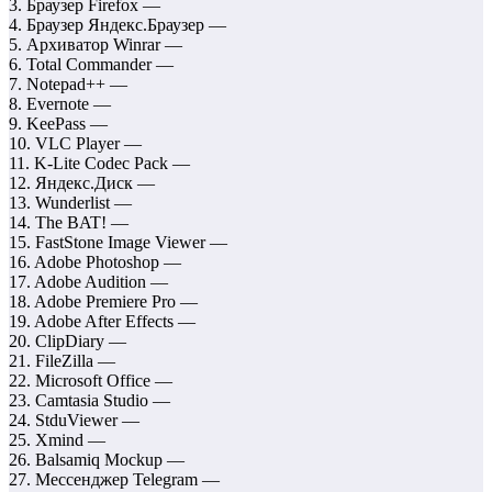
3. Браузер Firefox —
4. Браузер Яндекс.Браузер —
5. Архиватор Winrar —
6. Total Commander —
7. Notepad++ —
8. Evernote —
9. KeePass —
10. VLC Player —
11. K-Lite Codec Pack —
12. Яндекс.Диск —
13. Wunderlist —
14. The BAT! —
15. FastStone Image Viewer —
16. Adobe Photoshop —
17. Adobe Audition —
18. Adobe Premiere Pro —
19. Adobe After Effects —
20. ClipDiary —
21. FileZilla —
22. Microsoft Office —
23. Camtasia Studio —
24. StduViewer —
25. Xmind —
26. Balsamiq Mockup —
27. Мессенджер Telegram —