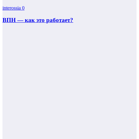
interossia
0
ВПН — как это работает?