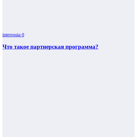
interossia
0
Что такое партнерская программа?