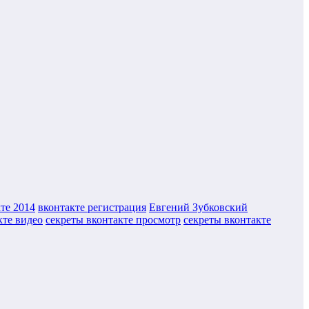
те 2014
вконтакте регистрация
Евгений Зубковский
кте видео
секреты вконтакте просмотр
секреты вконтакте