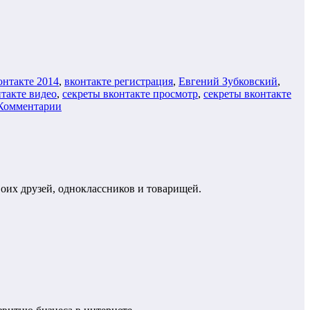
онтакте 2014
,
вконтакте регистрация
,
Евгений Зубковский
,
нтакте видео
,
секреты вконтакте просмотр
,
секреты вконтакте
Комментарии
воих друзей, одноклассников и товарищей.