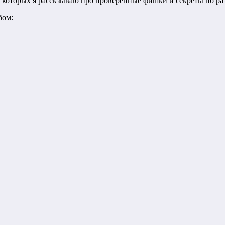
 которых я расскзываю про проверенные фишки и секреты по раз
бом: