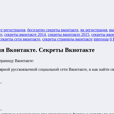
те регистрация
,
бесплатно секреты вконтакте
,
вк регистрация
,
вк
те
,
секреты вконтакте 2014
,
секреты вконтакте 2015
,
секреты вко
секреты сети вконтакте
,
секреты страницы вконтакте
interossia
0 
ия Вконтакте. Секреты Вкнотакте
раницу Вконтакте:
лярной русскоязычной социальной сети Вконтакте, и как найти с
—
—