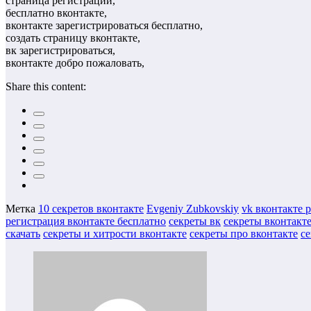
страница регистрации,
бесплатно вконтакте,
вконтакте зарегистрироваться бесплатно,
создать страницу вконтакте,
вк зарегистрироваться,
вконтакте добро пожаловать,
Share this content:
Метка
10 секретов вконтакте
Evgeniy Zubkovskiy
vk вконтакте 
регистрация вконтакте бесплатно
секреты вк
секреты вконтакт
скачать
секреты и хитрости вконтакте
секреты про вконтакте
се