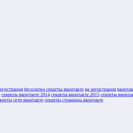
регистрация
бесплатно секреты вконтакте
вк регистрация
вконтак
е
секреты вконтакте 2014
секреты вконтакте 2015
секреты вконта
креты сети вконтакте
секреты страницы вконтакте